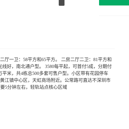
厅一卫：58平方和65平方。 二房二厅二卫：81平方和
光线好，南北通户型。 3580每平起，可首付5成，分期付
万平米，共4栋总500多套可售户型。小区带有花园停车
莞黄江镇中心区，天虹商场附近。公常路可直达不深圳市
只要5分钟左右，轻轨站点核心区域