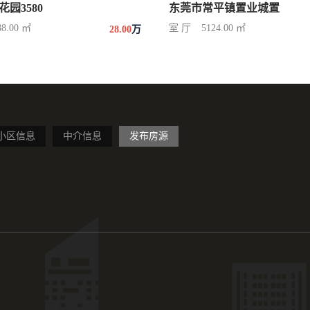
园3580
东莞市常平镇置业城置
88.00 ㎡
室 厅
5124.00 ㎡
28.00
万
小区信息
中介信息
发布房源