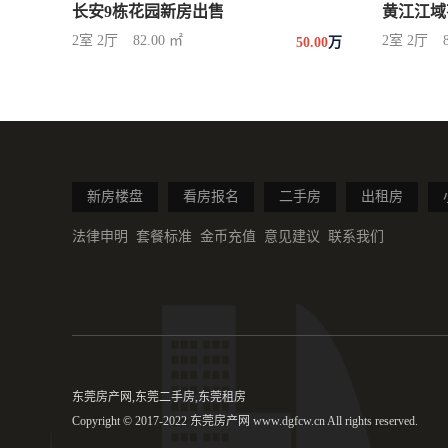
长安9栋花园新房出售
黄江江域花
2室 2厅
82.00 ㎡
2室 2厅
50.00
万
新房楼盘
看房报名
二手房
出租房
法律申明
套餐标准
金币充值
意见建议
联系我们
东莞房产网,东莞二手房,东莞租房
Copyright © 2017-2022 东莞房产网 www.dgfcw.cn All rights reserved.