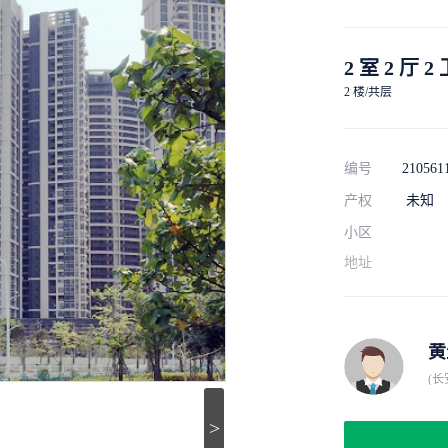
2 室 2 厅 2
2 楼/共层
编号
210561
产权
未知
小区
地址
黄
(长
>