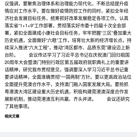
议强调，要聚焦治理体系和治理能力现代化，不断总结提升疫
情应对工作水平。要在做好疫情防控工作的同时，紧扣全年经
济社会发展目标任务，统筹抓好改革发展稳定各项工作。认真
落实省“1+1+9”工作部署，贯彻落实好市委十四届十次全会部
署，紧扣全面建成小康社会目标任务，牢牢把握“三区”叠加重大
历史机遇，全面做好“六稳”工作，培育壮大新的经济增长点，持
续深入推进“六大工程”，推动“湾区都市、品质东莞”建设迈上新
台阶。 会议传达学习了习近平总书记在庆祝澳门回归祖国
20周年大会暨澳门特别行政区第五届政府就职典礼上的重要讲
话精神，研究我市贯彻意见，强调要深入学习习近平总书记重
要讲话精神，全面准确贯彻“一国两制”方针。要以更高政治站位
全面提升莞澳合作水平，支持澳门融入国家发展大局。要抢抓
粤港澳大湾区建设重大历史机遇，积极构建莞港澳深度合作发
展新机制，推动莞港澳互利共赢、齐头并进。 会议还研究
了其他事项。
相关文章