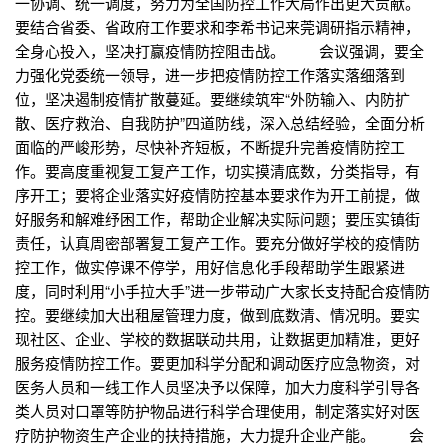
一协调、统一调度，努力为全国防控工作大局作出更大贡献。
要结合省委、省政府工作要求和李希书记来莞调研指示精神，
全身心投入，坚决打赢疫情防控阻击战。 会议强调，要全
力强化党委统一领导，进一步把疫情防控工作落实落细落到
位，坚决遏制疫情扩散蔓延。要继续筑牢“外防输入、内防扩
散、医疗救治、自我防护”四道防线，深入总结经验，全面分析
面临的严峻形势，尽快补齐短板，不断提升完善疫情防控工
作。要高度重视复工复产工作，切实摸清底数，分类指导，有
序开工；要将企业落实好疫情防控基本要求作为开工前提，做
好服务和解难纾困工作，帮助企业解决实际问题；要压实镇街
责任，认真周密部署复工复产工作。要充分做好学校的疫情防
控工作，做实停课不停学，用好信息化手段帮助学生跟紧进
度，同时利用“小手拉大手”进一步带动广大家长支持配合疫情防
控。要继续加大出租屋管理力度，做到底数清、情况明。要实
现社区、企业、学校的数据联动共用，让数据更加精准，更好
服务疫情防控工作。要更加科学分配和调动医疗应急物资，对
医务人员和一线工作人员坚决予以保障，加大力度科学引导各
类人员对口罩等防护物品进行科学合理使用，制定落实好对医
疗防护物资生产企业的扶持措施，大力提升企业产能。 会