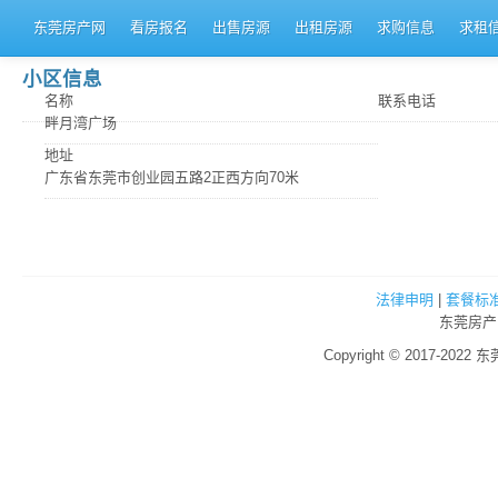
东莞房产网
看房报名
出售房源
出租房源
求购信息
求租
小区信息
名称
联系电话
畔月湾广场
地址
广东省东莞市创业园五路2正西方向70米
法律申明
|
套餐标
东莞房产
Copyright © 2017-2022 东莞